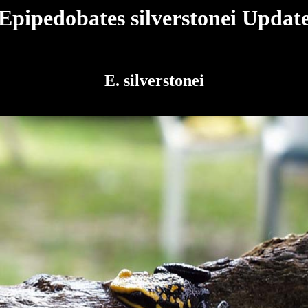
Epipedobates silverstonei Updat
E. silverstonei